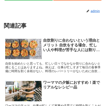
admin
関連記事
自炊割りに合わないという理由と
未分類
メリット 自炊をする場合、忙し
い人や料理が苦手な人には割りに
合わないという意見もあります
が、手作り料理の栄養価や味の満
自炊を始めたいと思っても、忙しい日々でなかなか割りに合わないと
足感、節約効果を考えるとそのメ
感じることはありますよね。例えば、仕事が忙しすぎて毎日の食事準
リットも見逃せません。
備に時間を割く余裕がない、料理のレパートリーがないために自炊が
面倒くさい、料理をするのは好きだけど毎日続けるのは大変...
ワーママの夕飯におすすめ！楽で
未分類
リアルなレシピ一品
ワーママの方々は、仕事が忙しくて家事や子育てに時間を割くことが