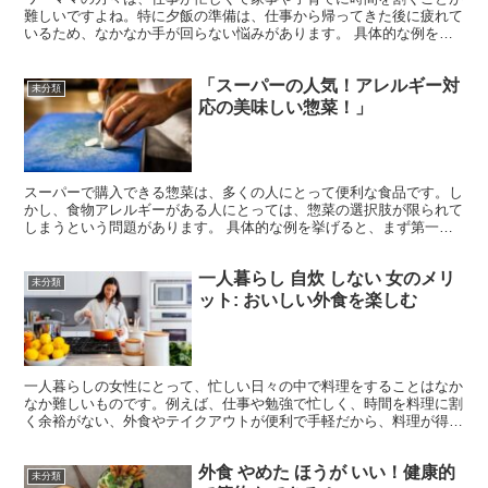
難しいですよね。特に夕飯の準備は、仕事から帰ってきた後に疲れて
いるため、なかなか手が回らない悩みがあります。 具体的な例を挙
げると、 仕事が終わって疲れて帰ってきたら、夕飯の準備...
「スーパーの人気！アレルギー対
未分類
応の美味しい惣菜！」
スーパーで購入できる惣菜は、多くの人にとって便利な食品です。し
かし、食物アレルギーがある人にとっては、惣菜の選択肢が限られて
しまうという問題があります。 具体的な例を挙げると、まず第一に
考えられるのは、小麦や卵、乳製品などのアレルギーを持つ...
一人暮らし 自炊 しない 女のメリ
未分類
ット: おいしい外食を楽しむ
一人暮らしの女性にとって、忙しい日々の中で料理をすることはなか
なか難しいものです。例えば、仕事や勉強で忙しく、時間を料理に割
く余裕がない、外食やテイクアウトが便利で手軽だから、料理が得意
でないためにしないことも少なくありません。しかし、その...
外食 やめた ほうが いい！健康的
未分類