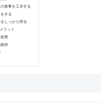
毎日の食事を工夫する
自炊をする
水分をしっかり摂る
メリット
臭改善
康維持
約