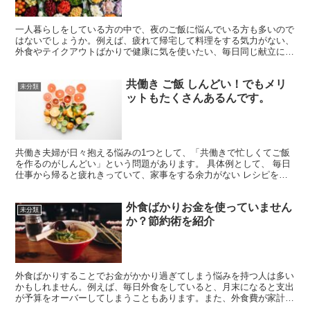
一人暮らしをしている方の中で、夜のご飯に悩んでいる方も多いので
はないでしょうか。例えば、疲れて帰宅して料理をする気力がない、
外食やテイクアウトばかりで健康に気を使いたい、毎日同じ献立に飽
きてしまっているなど、様々な悩みがあるかと思います。そ...
共働き ご飯 しんどい！でもメリ
未分類
ットもたくさんあるんです。
共働き夫婦が日々抱える悩みの1つとして、「共働きで忙しくてご飯
を作るのがしんどい」という問題があります。 具体例として、 毎日
仕事から帰ると疲れきっていて、家事をする余力がない レシピを考
えるのも面倒で、同じ献立ばかりになってしまう 忙しい...
外食ばかりお金を使っていません
未分類
か？節約術を紹介
外食ばかりすることでお金がかかり過ぎてしまう悩みを持つ人は多い
かもしれません。例えば、毎日外食をしていると、月末になると支出
が予算をオーバーしてしまうこともあります。また、外食費が家計を
圧迫していて、他の優先的に使いたいお金がなかなか貯まら...