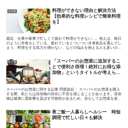
悩みを抱える方も多いのではないでしょうか。一人暮らしの...
料理ができない理由と解決方法
未分類
【効果的な料理レシピで簡単料理
を】
最近、仕事や家事で忙しくて疲れて料理ができない…。例えば、毎日
のように外食をしている、疲れているとついつい冷凍食品を選んでし
まう、料理をする気力が湧かない、などの悩みを抱える人も多いので
はないでしょうか。自分だけではなく、家族の健康も気にな...
「スーパーのお惣菜に追加するこ
未分類
とで便利さ倍増！絶対にお得な添
加物」というタイトルが考えられ
ます。
スーパーのお惣菜に関する記事 問題提起： スーパーのお惣菜を購入
する際、私たちは添加物の存在に不安を感じることがあります。添加
物は健康に悪影響を及ぼす可能性があるため、安心してお惣菜を楽し
みたいと思っている方々にとって、この問題は深刻です。...
夜ご飯一人暮らしヘルシー 時短
未分類
調理で忙しい日々も解決