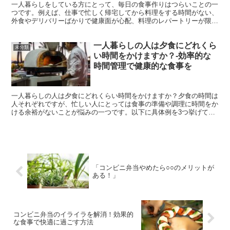
一人暮らしをしている方にとって、毎日の食事作りはつらいことの一
つです。例えば、仕事で忙しく帰宅してから料理をする時間がない、
外食やデリバリーばかりで健康面が心配、料理のレパートリーが限ら
れていてマンネリ化しているなど、さまざまな悩みがありま...
一人暮らしの人は夕食にどれくら
未分類
い時間をかけますか？-効率的な
時間管理で健康的な食事を
一人暮らしの人は夕食にどれくらい時間をかけますか？夕食の時間は
人それぞれですが、忙しい人にとっては食事の準備や調理に時間をか
ける余裕がないことが悩みの一つです。以下に具体例を3つ挙げてみ
ます。 仕事で遅く帰るため、調理に時間をかける余裕がな...
「コンビニ弁当やめたら○○のメリットが
ある！」
コンビニ弁当のイライラを解消！効果的
な食事で快適に過ごす方法