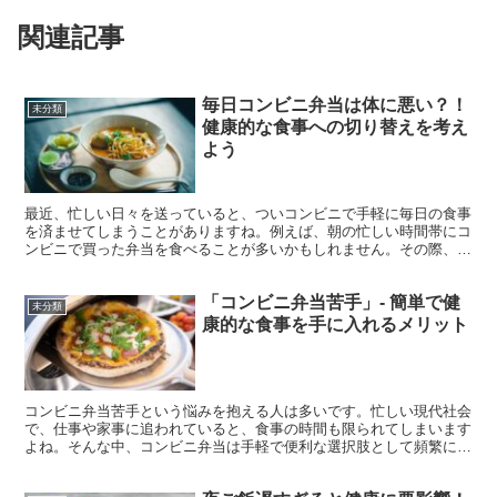
関連記事
毎日コンビニ弁当は体に悪い？！
未分類
健康的な食事への切り替えを考え
よう
最近、忙しい日々を送っていると、ついコンビニで手軽に毎日の食事
を済ませてしまうことがありますね。例えば、朝の忙しい時間帯にコ
ンビニで買った弁当を食べることが多いかもしれません。その際、体
に良くないという声も聞かれますが、実際にどうなのでしょ...
「コンビニ弁当苦手」- 簡単で健
未分類
康的な食事を手に入れるメリット
コンビニ弁当苦手という悩みを抱える人は多いです。忙しい現代社会
で、仕事や家事に追われていると、食事の時間も限られてしまいます
よね。そんな中、コンビニ弁当は手軽で便利な選択肢として頻繁に利
用されていますが、中には味や栄養面で満足できないと感じ...