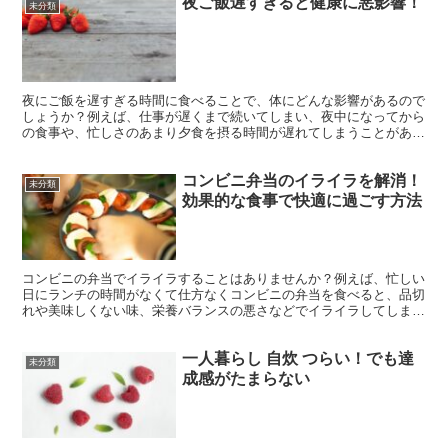
夜ご飯遅すぎると健康に悪影響！
未分類
夜にご飯を遅すぎる時間に食べることで、体にどんな影響があるので
しょうか？例えば、仕事が遅くまで続いてしまい、夜中になってから
の食事や、忙しさのあまり夕食を摂る時間が遅れてしまうことがあり
ます。このような状況に共感する方も多いのではないでしょ...
コンビニ弁当のイライラを解消！
未分類
効果的な食事で快適に過ごす方法
コンビニの弁当でイライラすることはありませんか？例えば、忙しい
日にランチの時間がなくて仕方なくコンビニの弁当を食べると、品切
れや美味しくない味、栄養バランスの悪さなどでイライラしてしまう
ことがありますよね。ここでは、そんなコンビニの弁当でイ...
一人暮らし 自炊 つらい！でも達
未分類
成感がたまらない